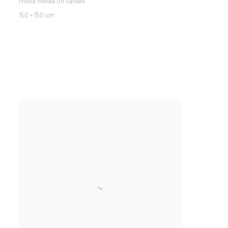
Mixed media on canvas
150 × 150 cm